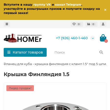
Вступите в нашу
группу VK
и
канал Telegram
,
участвуйте в розыгрышах призов
и получите скидку на
первый заказ
!
0
0
+7 (926) 460-1-460
0
Каталог товаров
Фланец для куба - крышка финляндия с кламп 1.5" под 5 шпил
Крышка Финляндия 1.5
Лидер продаж!