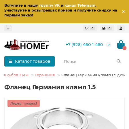
Вступите в нашу
группу VK
и
канал Telegram
,
участвуйте в розыгрышах призов
и получите скидку на
первый заказ
!
0
0
+7 (926) 460-1-460
0
Каталог товаров
ля кубов 3 мм
Германия
Фланец Германия кламп 1.5 дюй
Фланец Германия кламп 1.5
Лидер продаж!