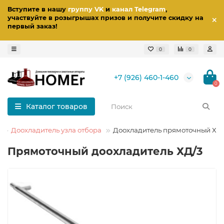
Вступите в нашу
группу VK
и
канал Telegram
,
участвуйте в розыгрышах призов
и получите скидку на
первый заказ
!
0
0
+7 (926) 460-1-460
0
Каталог товаров
Доохладитель узла отбора
Доохладитель прямоточный ХД
Прямоточный доохладитель ХД/3