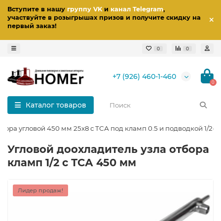
Вступите в нашу
группу VK
и
канал Telegram
,
участвуйте в розыгрышах призов
и получите скидку на
первый заказ
!
0
0
+7 (926) 460-1-460
0
Каталог товаров
бора угловой 450 мм 25x8 с ТСА под кламп 0.5 и подводкой 1/2-
Угловой доохладитель узла отбора
кламп 1/2 с ТСА 450 мм
Лидер продаж!