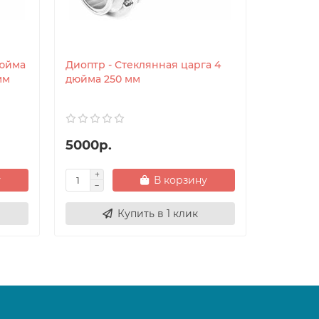
дюйма
Диоптр - Стеклянная царга 4
Холодил
мм
дюйма 250 мм
с холод
5000р.
6100р.
у
В корзину
Купить в 1 клик