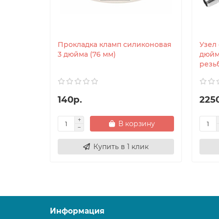
Прокладка кламп силиконовая
Узел
3 дюйма (76 мм)
дюйм
резьб
140р.
225
В корзину
Купить в 1 клик
Информация