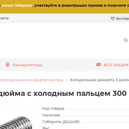
и
канал Telegram
, участвуйте в розыгрышах призов
и получите 
сайта
Заклад
Калькуляторы
ВСЕ АКЦИИ
Холодильники и Дефлегматоры
Холодильник димрота 3 дюй
 дюйма с холодным пальцем 300
Код товара:
Наличие:
Габариты (ДхШхВ):
Вес: