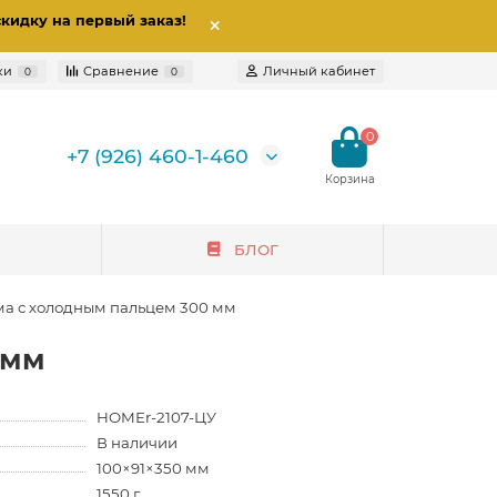
скидку на первый заказ
!
ки
Сравнение
Личный кабинет
0
0
0
+7 (926) 460-1-460
БЛОГ
ма с холодным пальцем 300 мм
 мм
HOMEr-2107-ЦУ
В наличии
100×91×350 мм
1550 г