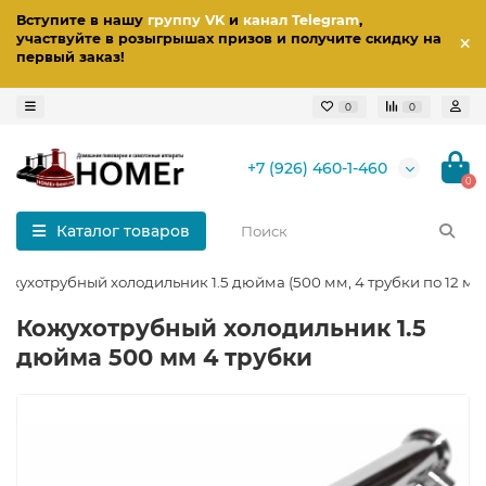
Вступите в нашу
группу VK
и
канал Telegram
,
участвуйте в розыгрышах призов
и получите скидку на
первый заказ
!
0
0
+7 (926) 460-1-460
0
Каталог товаров
ожухотрубный холодильник 1.5 дюйма (500 мм, 4 трубки по 12 мм
Кожухотрубный холодильник 1.5
дюйма 500 мм 4 трубки