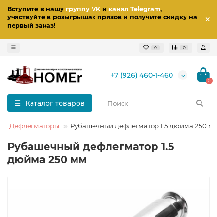
Вступите в нашу
группу VK
и
канал Telegram
,
участвуйте в розыгрышах призов
и получите скидку на
первый заказ
!
0
0
+7 (926) 460-1-460
0
Каталог товаров
и и Дефлегматоры
Рубашечный дефлегматор 1.5 дюйма 250 м
Рубашечный дефлегматор 1.5
дюйма 250 мм