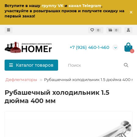
Вступите в нашу
группу VK
и
канал Telegram
,
участвуйте в розыгрышах призов
и получите скидку на
первый заказ
!
0
0
+7 (926) 460-1-460
0
Каталог товаров
 и Дефлегматоры
Рубашечный холодильник 1.5 дюйма 400 м
Рубашечный холодильник 1.5
дюйма 400 мм