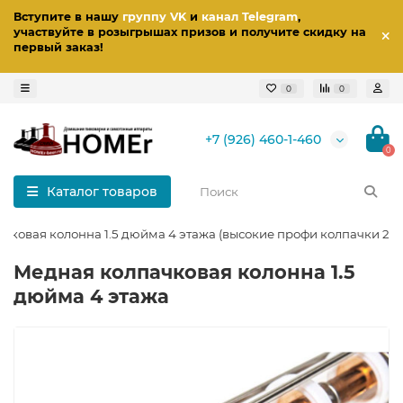
Вступите в нашу
группу VK
и
канал Telegram
,
участвуйте в розыгрышах призов
и получите скидку на
первый заказ
!
0
0
+7 (926) 460-1-460
0
Каталог товаров
чковая колонна 1.5 дюйма 4 этажа (высокие профи колпачки 2 в 
Медная колпачковая колонна 1.5
дюйма 4 этажа