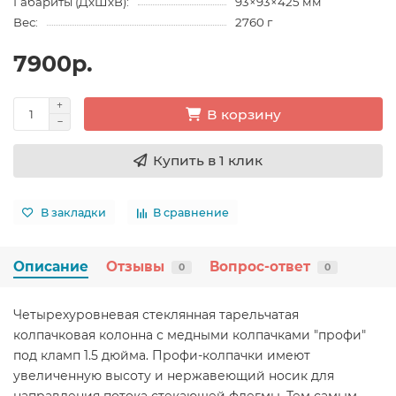
Габариты (ДхШхВ):
93×93×425 мм
Вес:
2760 г
7900р.
В корзину
Купить в 1 клик
В закладки
В сравнение
Описание
Отзывы
Вопрос-ответ
0
0
Четырехуровневая стеклянная тарельчатая
колпачковая колонна с медными колпачками "профи"
под кламп 1.5 дюйма. Профи-колпачки имеют
увеличенную высоту и нержавеющий носик для