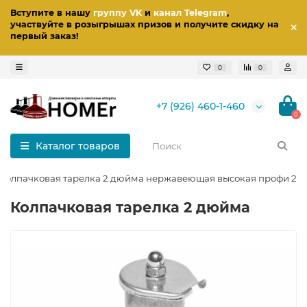
Вступите в нашу
группу VK
и
канал Telegram
,
участвуйте в розыгрышах призов
и получите скидку на
первый заказ
!
0
0
+7 (926) 460-1-460
0
Каталог товаров
Колпачковая тарелка 2 дюйма нержавеющая высокая профи 2 в 
Колпачковая тарелка 2 дюйма