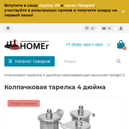
Вступите в нашу
группу VK
и
канал Telegram
,
участвуйте в розыгрышах призов
и получите скидку на
первый заказ
!
0
0
+7 (926) 460-1-460
0
Каталог товаров
Колпачковая тарелка 4 дюйма нержавеющая высокая профи 2 в 
Колпачковая тарелка 4 дюйма
Лидер продаж!