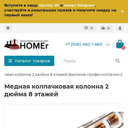
Вступите в нашу
группу VK
и
канал Telegram
,
участвуйте в розыгрышах призов
и получите скидку на
первый заказ
!
0
0
+7 (926) 460-1-460
0
Каталог товаров
ковая колонна 2 дюйма 8 этажей (высокие профи колпачки 2 в 1
Медная колпачковая колонна 2
дюйма 8 этажей