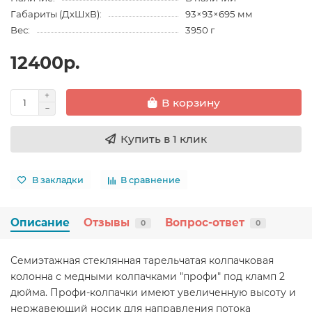
Габариты (ДхШхВ):
93×93×695 мм
Вес:
3950 г
12400р.
В корзину
Купить в 1 клик
В закладки
В сравнение
Описание
Отзывы
Вопрос-ответ
0
0
Семиэтажная стеклянная тарельчатая колпачковая
колонна с медными колпачками "профи" под кламп 2
дюйма. Профи-колпачки имеют увеличенную высоту и
нержавеющий носик для направления потока