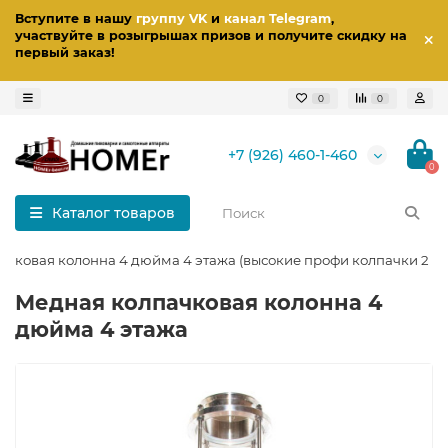
Вступите в нашу
группу VK
и
канал Telegram
,
участвуйте в розыгрышах призов
и получите скидку на
первый заказ
!
0
0
+7 (926) 460-1-460
0
Каталог товаров
чковая колонна 4 дюйма 4 этажа (высокие профи колпачки 2 в 1
Медная колпачковая колонна 4
дюйма 4 этажа