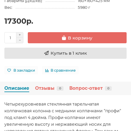
Габариты (ДхШхВ):
160×160×425 мм
Вес:
5980 г
17300р.
В корзину
Купить в 1 клик
В закладки
В сравнение
Описание
Отзывы
Вопрос-ответ
0
0
Четырехуровневая стеклянная тарельчатая
колпачковая колонна с медными колпачками "профи"
под кламп 4 дюйма. Профи-колпачки имеют
увеличенную высоту и нержавеющий носик для