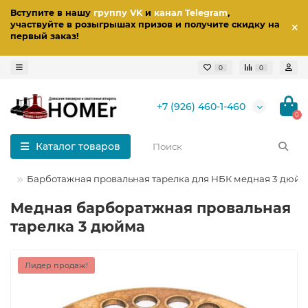
Вступите в нашу
группу VK
и
канал Telegram
,
участвуйте в розыгрышах призов
и получите скидку на
первый заказ
!
0
0
+7 (926) 460-1-460
0
Каталог товаров
ки
Барботажная провальная тарелка для НБК медная 3 дюй
Медная барборатжная провальная
тарелка 3 дюйма
Лидер продаж!