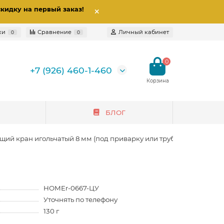
скидку на первый заказ
!
ки
Сравнение
Личный кабинет
0
0
0
+7 (926) 460-1-460
БЛОГ
ий кран игольчатый 8 мм (под приварку или трубку)
HOMEr-0667-ЦУ
Уточнять по телефону
130 г