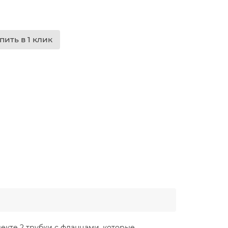
пить в 1 клик
екте 2 трубки с фланцами, которые