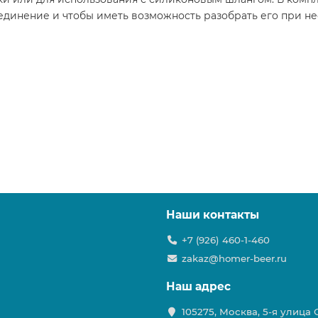
единение и чтобы иметь возможность разобрать его при н
Наши контакты
+7 (926) 460-1-460
zakaz@homer-beer.ru
Наш адрес
105275, Москва, 5-я улица