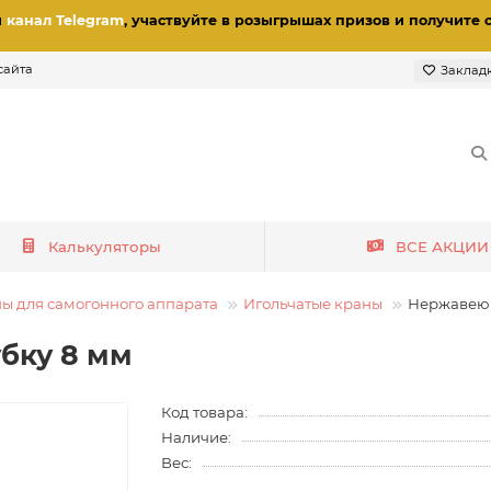
и
канал Telegram
, участвуйте в розыгрышах призов
и получите 
сайта
Заклад
Калькуляторы
ВСЕ АКЦИИ
ы для самогонного аппарата
Игольчатые краны
Нержавеющ
убку 8 мм
Код товара:
Наличие:
Вес: