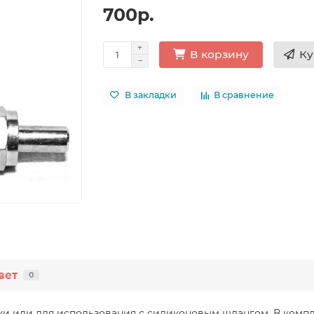
700р.
Ку
В корзину
В закладки
В сравнение
вет
0
ки или для использования с силиконовым шлангом. В компл