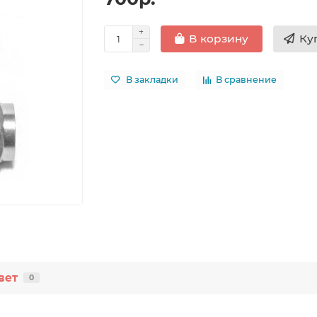
Ку
В корзину
В закладки
В сравнение
вет
0