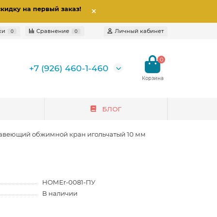
скидку на первый заказ
!
ки
Сравнение
Личный кабинет
0
0
0
+7 (926) 460-1-460
БЛОГ
веющий обжимной кран игольчатый 10 мм
HOMEr-0081-ПУ
В наличии