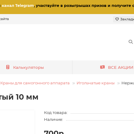
и
канал Telegram
, участвуйте в розыгрышах призов
и получите 
сайта
Заклад
Калькуляторы
ВСЕ АКЦИИ
Краны для самогонного аппарата
Игольчатые краны
Нержа
тый 10 мм
Код товара:
Наличие:
700р.