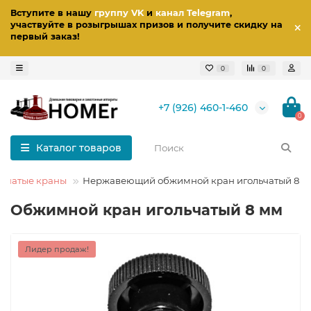
Вступите в нашу
группу VK
и
канал Telegram
,
участвуйте в розыгрышах призов
и получите скидку на
первый заказ
!
0
0
+7 (926) 460-1-460
0
Каталог товаров
льчатые краны
Нержавеющий обжимной кран игольчатый 8 м
Обжимной кран игольчатый 8 мм
Лидер продаж!