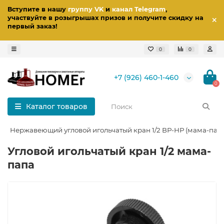
Вступите в нашу
группу VK
и
канал Telegram
,
участвуйте в розыгрышах призов
и получите скидку на
первый заказ
!
0
0
+7 (926) 460-1-460
0
Каталог товаров
Нержавеющий угловой игольчатый кран 1/2 ВР-НР (мама-пап
Угловой игольчатый кран 1/2 мама-
папа