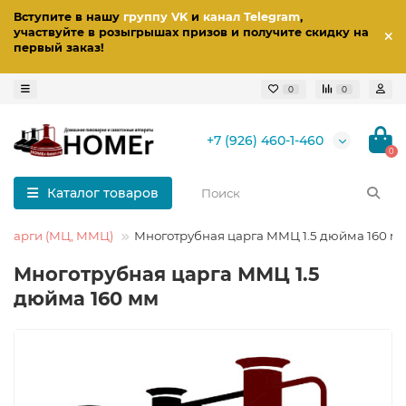
Вступите в нашу
группу VK
и
канал Telegram
,
участвуйте в розыгрышах призов
и получите скидку на
первый заказ
!
0
0
+7 (926) 460-1-460
0
Каталог товаров
 царги (МЦ, ММЦ)
Многотрубная царга ММЦ 1.5 дюйма 160 м
Многотрубная царга ММЦ 1.5
дюйма 160 мм