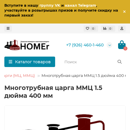
Вступите в нашу
группу VK
и
канал Telegram
,
участвуйте в розыгрышах призов
и получите скидку на
первый заказ
!
0
0
+7 (926) 460-1-460
0
Каталог товаров
царги (МЦ, ММЦ)
Многотрубная царга ММЦ 1.5 дюйма 400 м
Многотрубная царга ММЦ 1.5
дюйма 400 мм