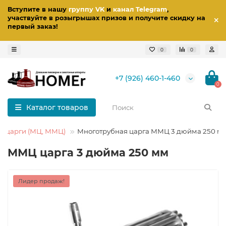
Вступите в нашу
группу VK
и
канал Telegram
,
участвуйте в розыгрышах призов
и получите скидку на
первый заказ
!
0
0
+7 (926) 460-1-460
0
Каталог товаров
е царги (МЦ, ММЦ)
Многотрубная царга ММЦ 3 дюйма 250 м
ММЦ царга 3 дюйма 250 мм
Лидер продаж!