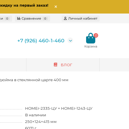
скидку на первый заказ
!
ки
Сравнение
Личный кабинет
0
0
0
+7 (926) 460-1-460
БЛОГ
дюйма в стеклянной царге 400 мм
HOMEr-2335-ЦУ + HOMEr-1243-ЦУ
В наличии
250×124×415 мм
6071 г