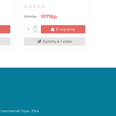
10716р.
12040р.
13440р.
у
В корзину
Купить в 1 клик
 Соколиной Горы, 21к4