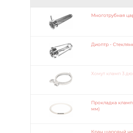
Многотрубная ца
Диоптр - Стеклян
Хомут кламп 3 д
Прокладка кламп
мм)
Кран шаровый не