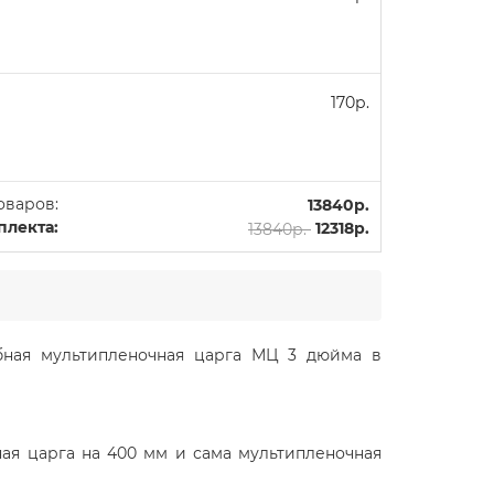
170р.
оваров:
13840р.
плекта:
13840р.
12318р.
бная мультипленочная царга МЦ 3 дюйма в
ная царга на 400 мм и сама мультипленочная