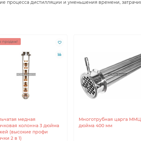
е процесса дистилляции и уменьшения времени, затрачив
 продаж!
льчатая медная
Многотрубная царга ММЦ
ачковая колонна 3 дюйма
дюйма 400 мм
ажей (высокие профи
чки 2 в 1)