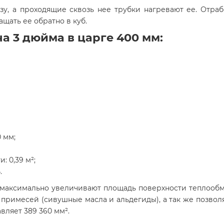
зу, а проходящие сквозь нее трубки нагревают ее. Отра
щать ее обратно в куб.
а 3 дюйма в царге 400 мм:
 мм;
: 0,39 м²;
.
е максимально увеличивают площадь поверхности теплообм
примесей (сивушные масла и альдегиды), а так же позвол
вляет 389 360 мм².