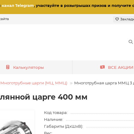
и
канал Telegram
, участвуйте в розыгрышах призов
и получите 
сайта
Заклад
Калькуляторы
ВСЕ АКЦИИ
Многотрубные царги (МЦ, ММЦ)
Многотрубная царга ММЦ 3 
клянной царге 400 мм
Код товара:
Наличие:
Габариты (ДхШхВ):
Вес: