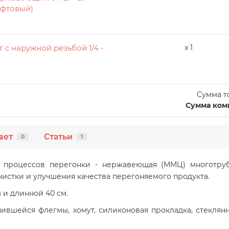
фтовый)
 с наружной резьбой 1/4 -
x 1
Сумма т
Сумма ком
вет
Статьи
0
1
ля процессов перегонки - нержавеющая (ММЦ) многотру
чистки и улучшения качества перегоняемого продукта.
 и длинной 40 см.
опившейся флегмы, хомут, силиконовая прокладка, стеклян