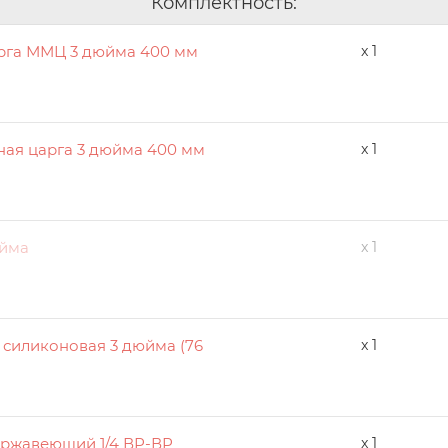
Комплектность:
рга ММЦ 3 дюйма 400 мм
x 1
ная царга 3 дюйма 400 мм
x 1
юйма
x 1
 силиконовая 3 дюйма (76
x 1
ржавеющий 1/4 ВР-ВР
x 1