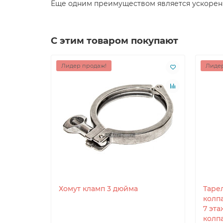
Еще одним преимуществом является ускорени
С этим товаром покупают
Лидер продаж!
Лидер
Хомут кламп 3 дюйма
Таре
колп
7 эт
колпа