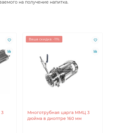
аемого на получение напитка.
Ваша скидка: -11%
Ваша скидк
Лидер пр
 3
Многотрубная царга ММЦ 3
Многотр
дюйма в диоптре 160 мм
дюйма в
мм