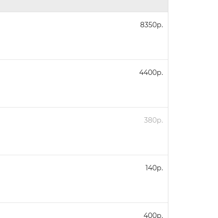
8350р.
4400р.
380р.
140р.
400р.