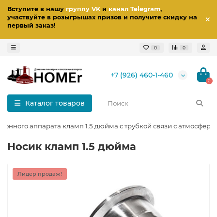
Вступите в нашу
группу VK
и
канал Telegram
,
участвуйте в розыгрышах призов
и получите скидку на
первый заказ
!
0
0
+7 (926) 460-1-460
0
Каталог товаров
гонного аппарата кламп 1.5 дюйма с трубкой связи с атмосферо
Носик кламп 1.5 дюйма
Лидер продаж!