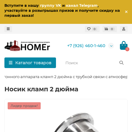
Вступите в нашу
группу VK
и
канал Telegram
,
участвуйте в розыгрышах призов
и получите скидку на
первый заказ
!
0
0
+7 (926) 460-1-460
0
Каталог товаров
огонного аппарата кламп 2 дюйма с трубкой связи с атмосферо
Носик кламп 2 дюйма
Лидер продаж!