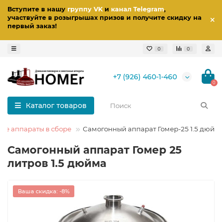
Вступите в нашу
группу VK
и
канал Telegram
,
участвуйте в розыгрышах призов
и получите скидку на
первый заказ
!
0
0
+7 (926) 460-1-460
0
Каталог товаров
ые аппараты в сборе
Самогонный аппарат Гомер-25 1.5 дюйм
Самогонный аппарат Гомер 25
литров 1.5 дюйма
Ваша скидка: -8%