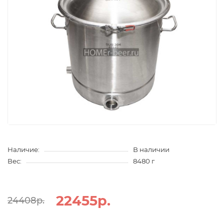
Наличие:
В наличии
Вес:
8480 г
22455р.
24408р.