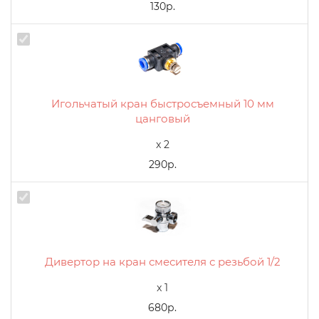
130р.
Игольчатый кран быстросъемный 10 мм
цанговый
x 2
290р.
Дивертор на кран смесителя с резьбой 1/2
x 1
680р.