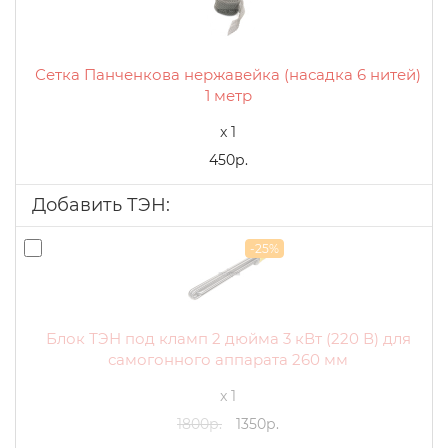
Сетка Панченкова нержавейка (насадка 6 нитей)
1 метр
x 1
450р.
Добавить ТЭН:
-25%
Блок ТЭН под кламп 2 дюйма 3 кВт (220 В) для
самогонного аппарата 260 мм
x 1
1800р.
1350р.