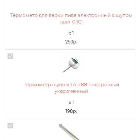
Термометр для варки пива электронный с щупом
(шаг 0.1C)
x 1
250р.
Термометр щупом ТА-288 поворотный
укороченный
x 1
198р.