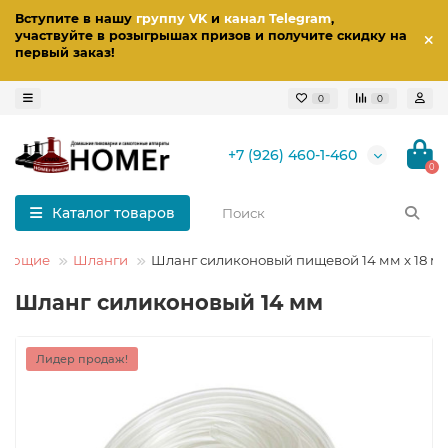
Вступите в нашу
группу VK
и
канал Telegram
,
участвуйте в розыгрышах призов
и получите скидку на
первый заказ
!
0
0
+7 (926) 460-1-460
0
Каталог товаров
ктующие
Шланги
Шланг силиконовый пищевой 14 мм x 18 м
Шланг силиконовый 14 мм
Лидер продаж!