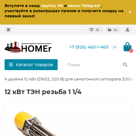
Вступите в нашу
группу VK
и
канал Telegram
,
участвуйте в розыгрышах призов
и получите скидку на
первый заказ
!
0
0
+7 (926) 460-1-460
0
Каталог товаров
1 1/4 дюйма 12 кВт (DN32, 220 В) для самогонного аппарата 320 м
12 кВт ТЭН резьба 1 1/4