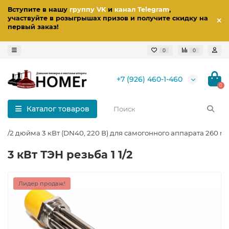
Вступите в нашу
группу VK
и
канал Telegram
,
участвуйте в розыгрышах призов
и получите скидку на
первый заказ
!
0
0
+7 (926) 460-1-460
0
Каталог товаров
 1 1/2 дюйма 3 кВт (DN40, 220 В) для самогонного аппарата 260 м
3 кВт ТЭН резьба 1 1/2
Лидер продаж!