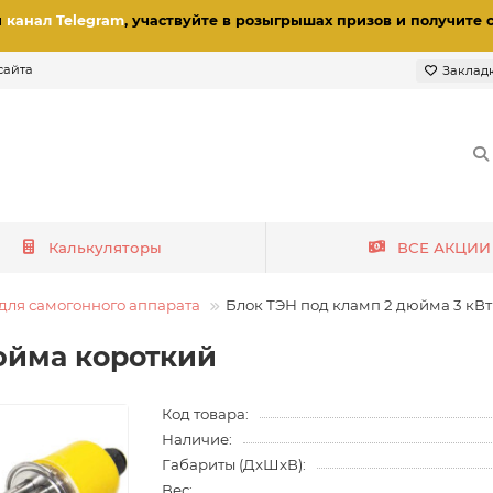
и
канал Telegram
, участвуйте в розыгрышах призов
и получите 
сайта
Заклад
Калькуляторы
ВСЕ АКЦИИ
для самогонного аппарата
Блок ТЭН под кламп 2 дюйма 3 кВт 
дюйма короткий
Код товара:
Наличие:
Габариты (ДхШхВ):
Вес: