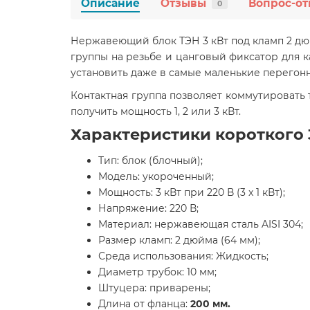
Описание
Отзывы
Вопрос-от
0
Нержавеющий блок ТЭН 3 кВт под кламп 2 дюй
группы на резьбе и цанговый фиксатор для ка
установить даже в самые маленькие перегон
Контактная группа позволяет коммутировать
получить мощность 1, 2 или 3 кВт.
Характеристики короткого 3
Тип: блок (блочный);
Модель: укороченный;
Мощность: 3 кВт
при 220 В (3 x 1 кВт);
Напряжение: 220 В;
Материал: нержавеющая сталь AISI 304;
Размер кламп: 2 дюйма (64 мм);
Среда использования: Жидкость;
Диаметр трубок: 10 мм;
Штуцера: приварены;
Длина от фланца:
200 мм.