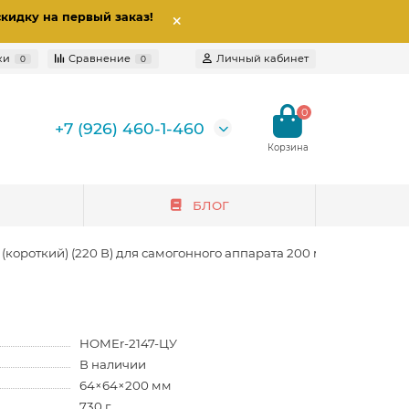
скидку на первый заказ
!
ки
Сравнение
Личный кабинет
0
0
0
+7 (926) 460-1-460
БЛОГ
(короткий) (220 В) для самогонного аппарата 200 мм
HOMEr-2147-ЦУ
В наличии
64×64×200 мм
730 г