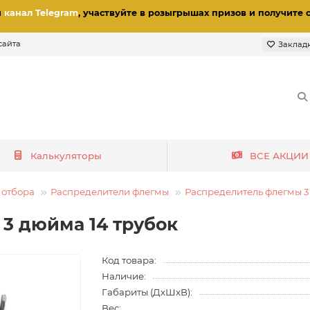
и
канал Telegram
, участвуйте в розыгрышах призов
и получите 
сайта
Заклад
Калькуляторы
ВСЕ АКЦИИ
 отбора
Распределители флегмы
Распределитель флегмы 
3 дюйма 14 трубок
Код товара:
Наличие:
Габариты (ДхШхВ):
Вес: