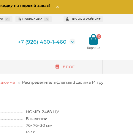
скидку на первый заказ
!
ки
Сравнение
Личный кабинет
0
0
0
+7 (926) 460-1-460
БЛОГ
3 дюйма
Распределитель флегмы 3 дюйма 14 трубок
HOMEr-2468-ЦУ
В наличии
76×76×30 мм
147 г