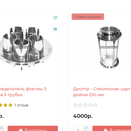
Лидер продаж!
ределитель флегмы 3
Диоптр - Стеклянная царг
а 5 трубок
дюйма 250 мм
1 отзыв
р.
4000р.
В корзину
В корзин