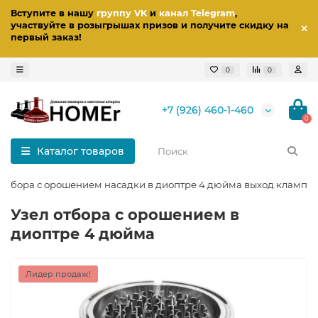
Вступите в нашу
группу VK
и
канал Telegram
,
участвуйте в розыгрышах призов
и получите скидку на
первый заказ
!
0
0
+7 (926) 460-1-460
0
Каталог товаров
 отбора с орошением насадки в диоптре 4 дюйма выход кламп 0
Узел отбора с орошением в
диоптре 4 дюйма
Лидер продаж!