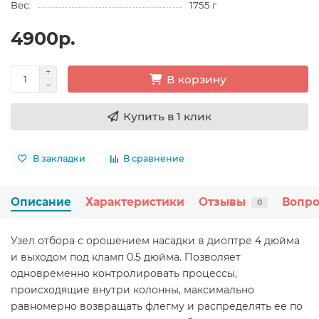
Вес:
1755 г
4900р.
В корзину
Купить в 1 клик
В закладки
В сравнение
Описание
Характеристики
Отзывы
Вопро
0
Узел отбора с орошением насадки в диоптре 4 дюйма
и выходом под кламп 0.5 дюйма. Позволяет
одновременно контролировать процессы,
происходящие внутри колонны, максимально
равномерно возвращать флегму и распределять ее по