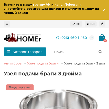
Вступите в нашу
группу VK
и
канал Telegram
,
участвуйте в розыгрышах призов
и получите скидку на
первый заказ
!
0
0
+7 (926) 460-1-460
0
Каталог товаров
Узлы отбора
Узел подачи браги
Узел подачи браги 3 дюй
Узел подачи браги 3 дюйма
Лидер продаж!