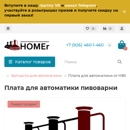
Вступите в нашу
группу VK
и
канал Telegram
,
участвуйте в розыгрышах призов
и получите скидку на
первый заказ
!
0
0
+7 (926) 460-1-460
0
Каталог товаров
ка
Запчасти для автоматики
Плата для автоматики от HBPr
Плата для автоматики пивоварни
Лидер продаж!