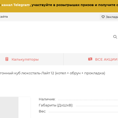
и
канал Telegram
, участвуйте в розыгрышах призов
и получите 
сайта
Заклад
Калькуляторы
ВСЕ АКЦИИ
гонный куб люкссталь-Лайт 12 (котел + обруч + прокладка)
Наличие:
Габариты (ДхШхВ):
Вес: