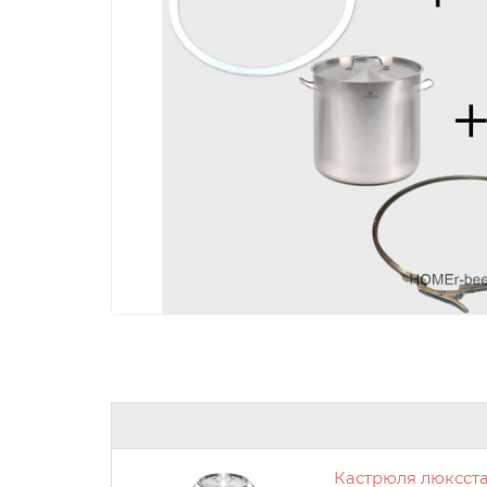
Кастрюля люксста