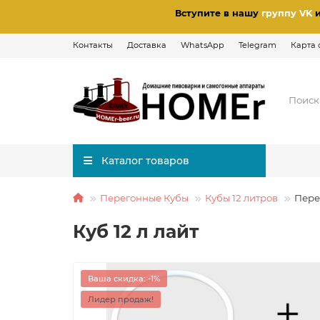
Вступите в нашу
группу VK
Контакты
Доставка
WhatsApp
Telegram
Карта 
Каталог товаров
Перегонные Кубы
Кубы 12 литров
Пере
Куб 12 л лайт
Ваша скидка: -1%
Лидер продаж!