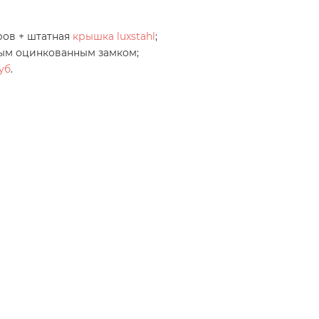
ров + штатная
крышка luxstahl
;
ым оцинкованным замком;
уб
.