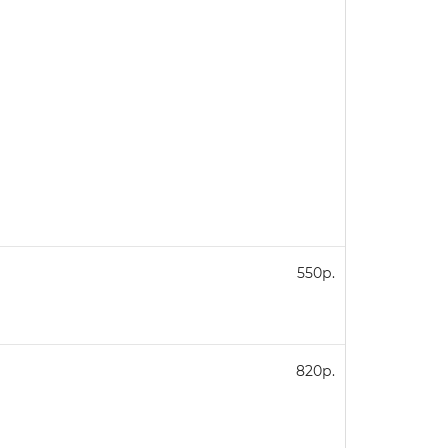
550р.
820р.