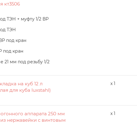
я кт3506
од ТЭН + муфту 1/2 ВР
под ТЭН
 ВР под кран
Р под кран
 21 мм под резьбу 1/2
ладка на куб 12 л
x 1
лая для куба luxstahl)
амогонного аппарата 250 мм
x 1
 из нержавейки с винтовым