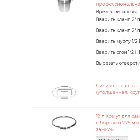
профессиональна
Врезка фитингов:
Вварить кламп 2" п
Вварить кламп 2" 
Вварить муфту 1/2
Вварить сгон 1/2 Н
Вырезать отверстие
Силиконовая прок
(утолщенная, круг
12 л Хомут для с
с бортами 275 мм
замком