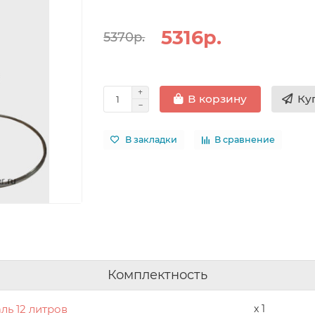
5316р.
5370р.
Ку
В корзину
В закладки
В сравнение
Комплектность
ль 12 литров
x 1