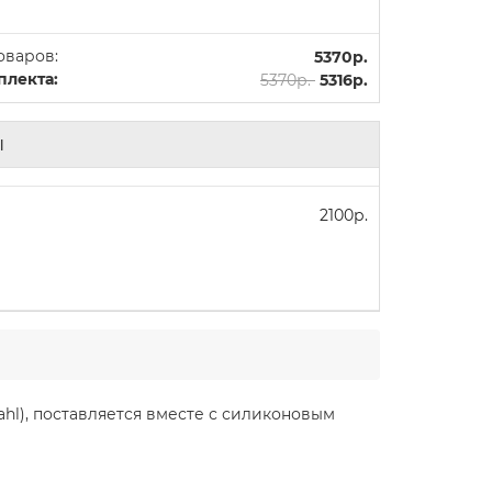
оваров:
5370р.
плекта:
5370р.
5316р.
ы
2100р.
ahl), поставляется вместе с силиконовым