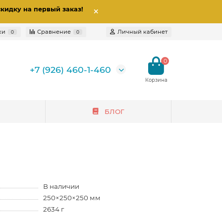
скидку на первый заказ
!
ки
Сравнение
Личный кабинет
0
0
0
+7 (926) 460-1-460
БЛОГ
В наличии
250×250×250 мм
2634 г