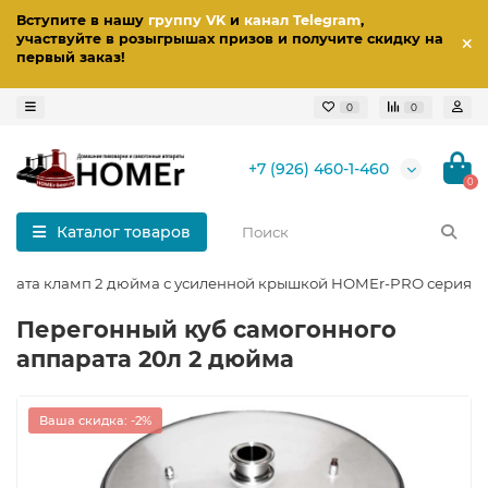
Вступите в нашу
группу VK
и
канал Telegram
,
участвуйте в розыгрышах призов
и получите скидку на
первый заказ
!
0
0
+7 (926) 460-1-460
0
Каталог товаров
ппарата кламп 2 дюйма с усиленной крышкой HOMEr-PRO серия
Перегонный куб самогонного
аппарата 20л 2 дюйма
Ваша скидка: -2%