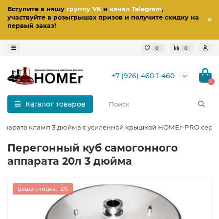
Вступите в нашу
группу VK
и
канал Telegram
,
участвуйте в розыгрышах призов
и получите скидку на
первый заказ
!
0
0
+7 (926) 460-1-460
0
Каталог товаров
 аппарата кламп 3 дюйма с усиленной крышкой HOMEr-PRO сери
Перегонный куб самогонного
аппарата 20л 3 дюйма
Ваша скидка: -2%