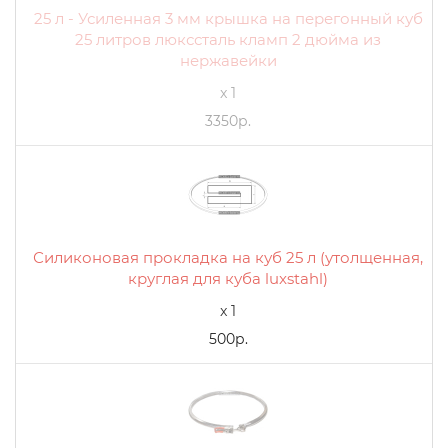
25 л - Усиленная 3 мм крышка на перегонный куб
25 литров люкссталь кламп 2 дюйма из
нержавейки
x 1
3350р.
Силиконовая прокладка на куб 25 л (утолщенная,
круглая для куба luxstahl)
x 1
500р.