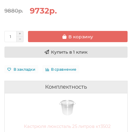
9732р.
9880р.
В корзину
Купить в 1 клик
В закладки
В сравнение
Комплектность
Кастрюля люкссталь 25 литров кт3502