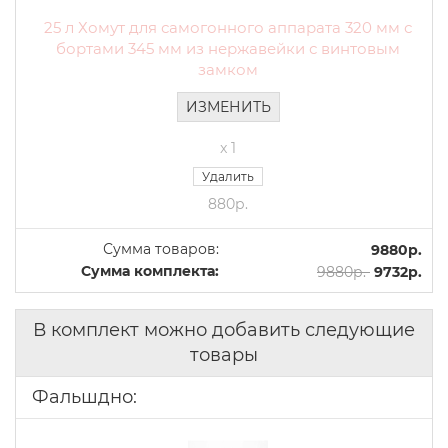
25 л Хомут для самогонного аппарата 320 мм с
бортами 345 мм из нержавейки с винтовым
замком
ИЗМЕНИТЬ
x 1
Удалить
880р.
Сумма товаров:
9880р.
Сумма комплекта:
9880р.
9732р.
В комплект можно добавить следующие
товары
Фальшдно: