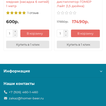
медная (насадка 6 нитей)
дистиллятор ГОМЕР
1 метр
Лайт (1,5 дюйма)
1 отзыв
600р.
17490р.
17850р.
В корзину
В корзину
Купить в 1 клик
Купить в 1 клик
Информация
Наши контакты
+7 (926) 460-1-460
zakaz@homer-beer.ru