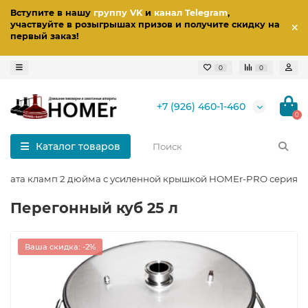
Вступите в нашу
группу VK
и
канал Telegram
,
участвуйте в розыгрышах призов
и получите скидку на
первый заказ
!
0
0
+7 (926) 460-1-460
0
Каталог товаров
ппарата кламп 2 дюйма с усиленной крышкой HOMEr-PRO серия
Перегонный куб 25 л
Ваша скидка: -2%