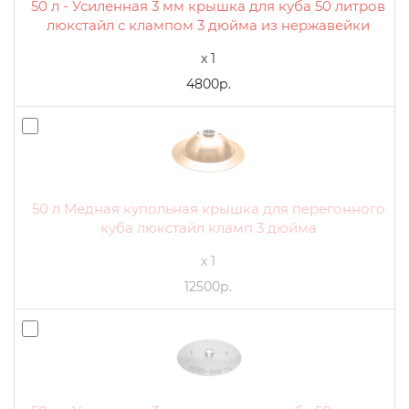
50 л - Усиленная 3 мм крышка для куба 50 литров
люкстайл с клампом 3 дюйма из нержавейки
x 1
4800р.
50 л Медная купольная крышка для перегонного
куба люкстайл кламп 3 дюйма
x 1
12500р.