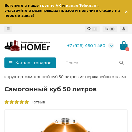
Вступите в нашу
группу VK
и
канал Telegram
,
участвуйте в розыгрышах призов
и получите скидку на
первый заказ
!
0
0
+7 (926) 460-1-460
0
Каталог товаров
онструктор: самогонный куб 50 литров из нержавейки с кламп
Самогонный куб 50 литров
1 отзыв