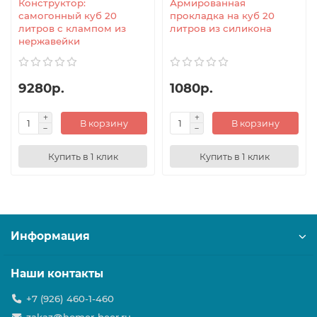
Конструктор:
Армированная
самогонный куб 20
прокладка на куб 20
литров с клампом из
литров из силикона
нержавейки
9280р.
1080р.
В корзину
В корзину
Купить в 1 клик
Купить в 1 клик
Информация
Наши контакты
+7 (926) 460-1-460