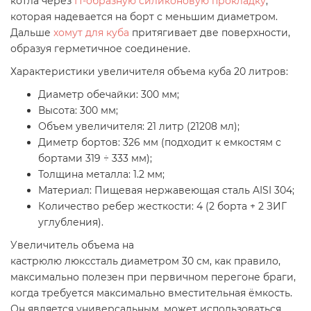
котла через
П-образную силиконовую прокладку
,
которая надевается на борт с меньшим диаметром.
Дальше
хомут для куба
притягивает две поверхности,
образуя герметичное соединение.
Характеристики увеличителя объема куба 20 литров:
Диаметр обечайки: 300 мм;
Высота: 300 мм;
Объем увеличителя: 21 литр (21208 мл);
Диметр бортов: 326 мм (подходит к емкостям с
бортами 319 ÷ 333 мм);
Толщина металла: 1.2 мм;
Материал: Пищевая нержавеющая сталь AISI 304;
Количество ребер жесткости: 4 (2 борта + 2 ЗИГ
углубления).
Увеличитель объема на
кастрюлю люкссталь диаметром 30 см, как правило,
максимально полезен при первичном перегоне браги,
когда требуется максимально вместительная ёмкость.
Он является универсальным, может использоваться