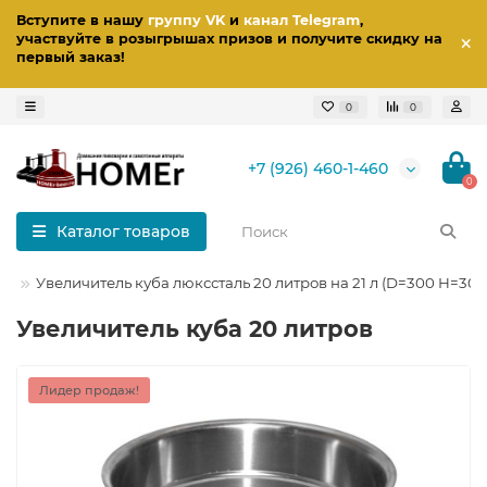
Вступите в нашу
группу VK
и
канал Telegram
,
участвуйте в розыгрышах призов
и получите скидку на
первый заказ
!
0
0
+7 (926) 460-1-460
0
Каталог товаров
ба
Увеличитель куба люкссталь 20 литров на 21 л (D=300 H=300
Увеличитель куба 20 литров
Лидер продаж!