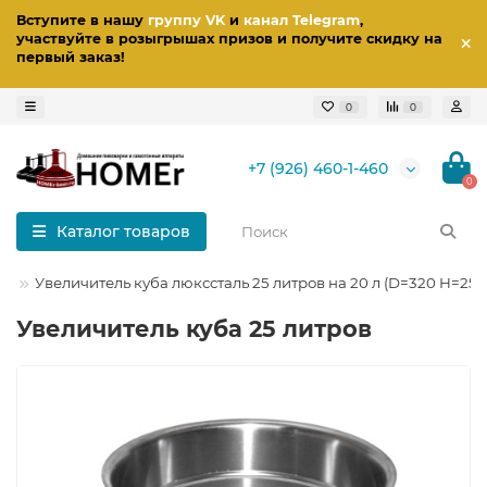
Вступите в нашу
группу VK
и
канал Telegram
,
участвуйте в розыгрышах призов
и получите скидку на
первый заказ
!
0
0
+7 (926) 460-1-460
0
Каталог товаров
ба
Увеличитель куба люкссталь 25 литров на 20 л (D=320 H=250
Увеличитель куба 25 литров