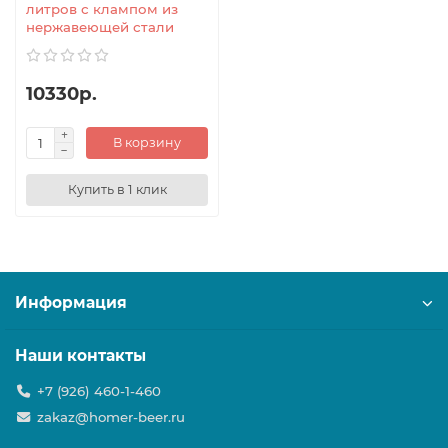
литров с клампом из
нержавеющей стали
10330р.
В корзину
Купить в 1 клик
Информация
Наши контакты
+7 (926) 460-1-460
zakaz@homer-beer.ru