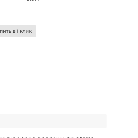
пить в 1 клик
 же и для использования с аналогичными