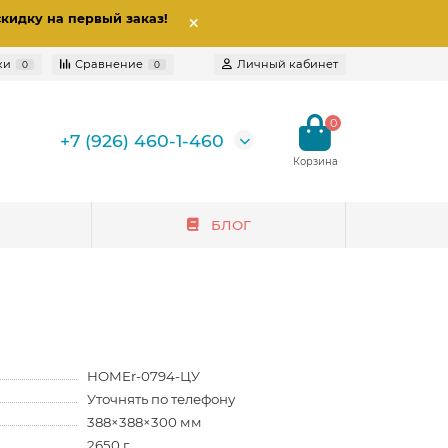
скидку на первый заказ
!
ки
Сравнение
Личный кабинет
0
0
0
+7 (926) 460-1-460
БЛОГ
HOMEr-0794-ЦУ
Уточнять по телефону
388×388×300 мм
2650 г