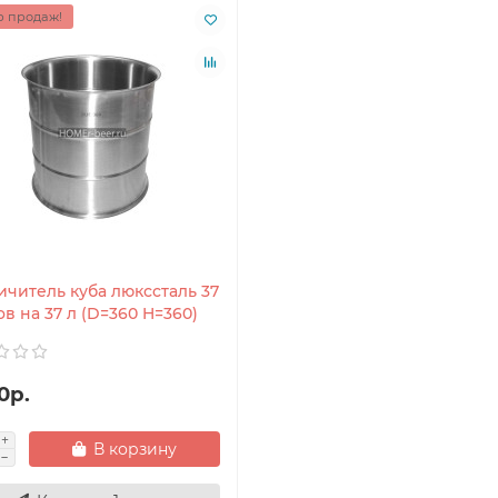
 продаж!
ичитель куба люкссталь 37
в на 37 л (D=360 H=360)
0р.
В корзину