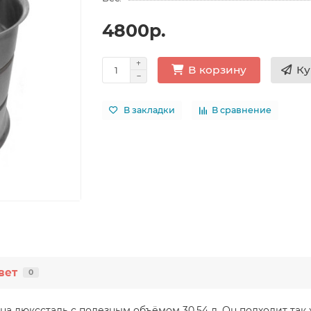
4800р.
Ку
В корзину
В закладки
В сравнение
вет
0
а люкссталь с полезным объёмом 30.54 л. Он подходит так