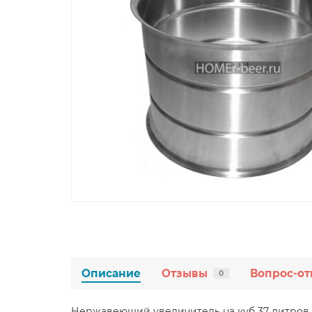
Описание
Отзывы
Вопрос-от
0
Нержавеющий увеличитель на куб 37 литров н