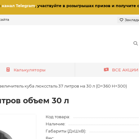
и
канал Telegram
, участвуйте в розыгрышах призов
и получите 
сайта
Заклад
Калькуляторы
ВСЕ АКЦИИ
величитель куба люкссталь 37 литров на 30 л (D=360 H=300)
итров объем 30 л
Код товара:
Наличие:
Габариты (ДхШхВ):
Вес: