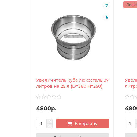
Лидер
Увеличитель куба люкссталь 37
Увел
литров на 25 л (D=360 H=250)
литро
4800р.
480
В корзину