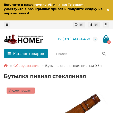
Вступите в нашу
группу VK
и
канал Telegram
,
участвуйте в розыгрышах призов
и получите скидку на
первый заказ
!
0
0
+7 (926) 460-1-460
0
Каталог товаров
Оборудование
Бутылка стеклянная пивная 0.5л
Бутылка пивная стеклянная
Лидер продаж!