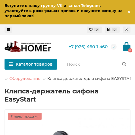
Вступите в нашу
группу VK
и
канал Telegram
,
участвуйте в розыгрышах призов
и получите скидку на
первый заказ
!
0
0
+7 (926) 460-1-460
0
Каталог товаров
Оборудование
Клипса держатель для сифона EASYSTART
Клипса-держатель сифона
EasyStart
Лидер продаж!