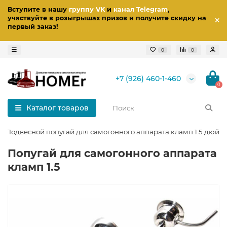
Вступите в нашу
группу VK
и
канал Telegram
,
участвуйте в розыгрышах призов
и получите скидку на
первый заказ
!
0
0
+7 (926) 460-1-460
0
Каталог товаров
Подвесной попугай для самогонного аппарата кламп 1.5 дюйм
Попугай для самогонного аппарата
кламп 1.5