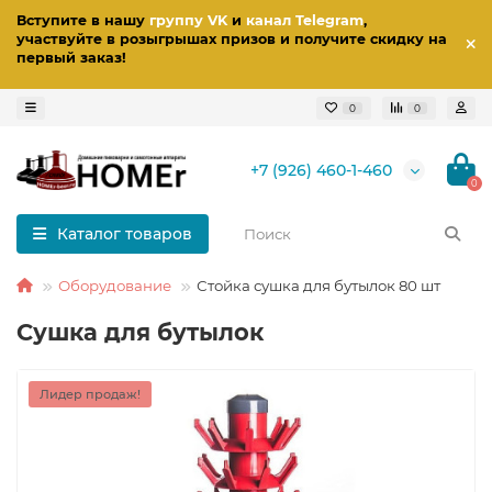
Вступите в нашу
группу VK
и
канал Telegram
,
участвуйте в розыгрышах призов
и получите скидку на
первый заказ
!
0
0
+7 (926) 460-1-460
0
Каталог товаров
Оборудование
Стойка сушка для бутылок 80 шт
Сушка для бутылок
Лидер продаж!