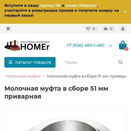
Вступите в нашу
группу VK
и
канал Telegram
,
участвуйте в розыгрышах призов
и получите скидку на
первый заказ
!
0
0
+7 (926) 460-1-460
0
Каталог товаров
Молочные муфты
Молочная муфта в сборе 51 мм приварна
Молочная муфта в сборе 51 мм
приварная