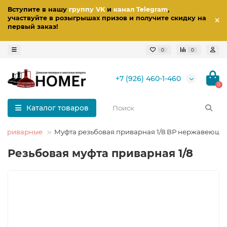
Вступите в нашу
группу VK
и
канал Telegram
,
участвуйте в розыгрышах призов
и получите скидку на
первый заказ
!
0
0
+7 (926) 460-1-460
0
Каталог товаров
/ приварные
Муфта резьбовая приварная 1/8 ВР нержавеюща
Резьбовая муфта приварная 1/8