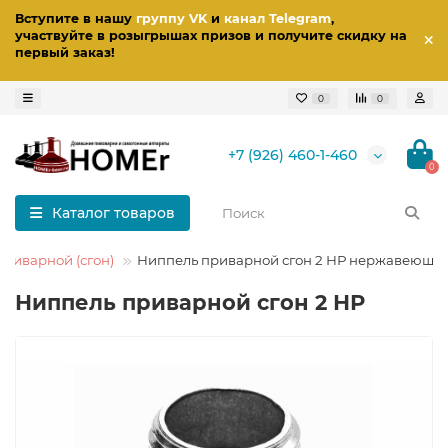
Вступите в нашу
группу VK
и
канал Telegram
,
участвуйте в розыгрышах призов
и получите скидку на
первый заказ
!
0
0
+7 (926) 460-1-460
0
Каталог товаров
риварной (сгон)
Ниппель приварной сгон 2 НР нержавеющи
Ниппель приварной сгон 2 НР