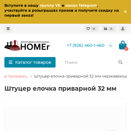
Вступите в нашу
группу VK
и
канал Telegram
,
участвуйте в розыгрышах призов
и получите скидку на
первый заказ
!
0
0
+7 (926) 460-1-460
0
Каталог товаров
под приварку
Штуцер елочка приварной 32 мм нержавеющи
Штуцер елочка приварной 32 мм