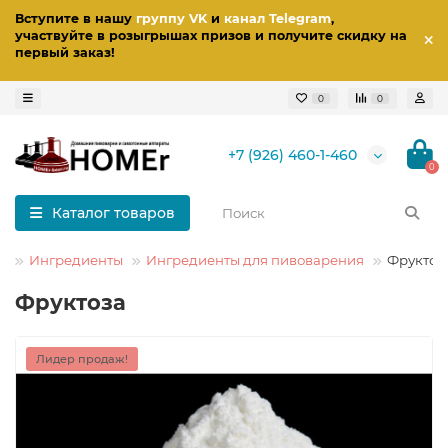
Вступите в нашу
группу VK
и
канал Telegram
,
участвуйте в розыгрышах призов
и получите скидку на
первый заказ
!
0
0
+7 (926) 460-1-460
0
Каталог товаров
Ингредиенты
Ингредиенты для пивоварения
Фруктоз
Фруктоза
Лидер продаж!